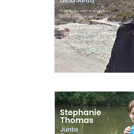
de la Junta
Kristen ha sido trabajadora
social con licencia durante
más de 20 años. También es
profesora en la Facultad de
Trabajo Social Jane Addams
de la UIC, especializada en la
integración de jóvenes
LEER MÁS>
refugiados ...
Stephanie
Thomas
Junta