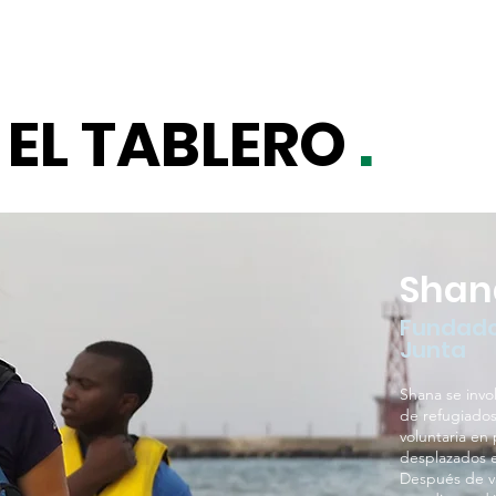
EL TABLERO
.
Shan
Fundador
Junta
Shana se invo
de refugiado
voluntaria en
desplazados e
Después de va