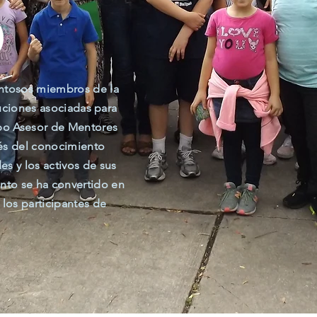
O
entosos miembros de la
tuciones asociadas para
rpo Asesor de Mentores
vés del conocimiento
s y los activos de sus
to se ha convertido en
 los participantes de