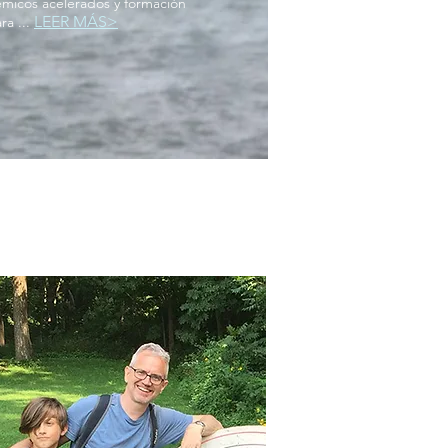
micos acelerados y formación
LEER MÁS>
ra ...