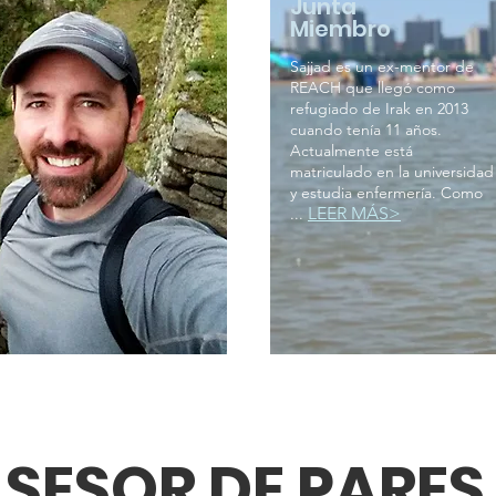
Junta
Miembro
Sajjad es un ex-mentor de
REACH que llegó como
refugiado de Irak en 2013
cuando tenía 11 años.
Actualmente está
matriculado en la universidad
y estudia enfermería. Como
LEER MÁS>
...
SESOR DE PARES
SESOR DE PARES