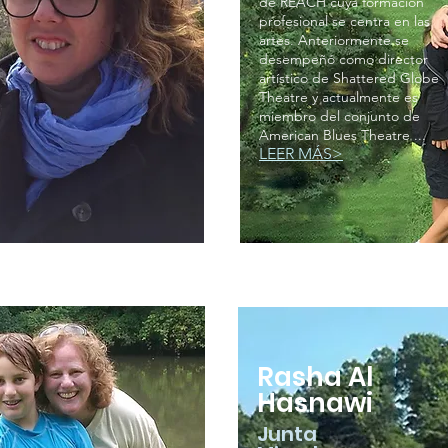
de REACH cuya formación
profesional se centra en las
artes. Anteriormente se
desempeñó como director
artístico de Shattered Globe
Theatre y actualmente es
miembro del conjunto de
American Blues Theatre ...
LEER MÁS>
Rasha Al
Hasnawi
Junta