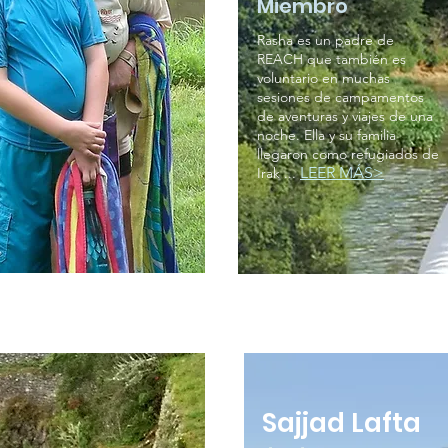
Miembro
Rasha es un padre de
REACH que también es
voluntario en muchas
sesiones de campamentos
de aventuras y viajes de una
noche. Ella y su familia
llegaron como refugiados de
LEER MÁS>
Irak ...
Sajjad Lafta