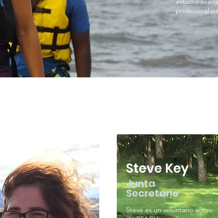
estudio acadé
profesional pa
Steve Key
Junta
Secretario
Steve es un voluntario activo