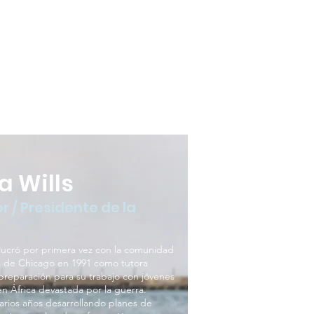
a Wills
 / Presidente de la
lucró por primera vez con la comunidad
s de Chicago en 1991 como tutora
 preparación para su trabajo con jóvenes
n África devastada por la guerra.
rios años desarrollando planes de