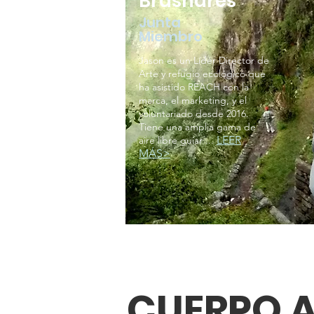
Brashares
Junta
Miembro
Jason es un Líder Director de
Arte y refugio ecológico que
ha asistido REACH con la
marca, el marketing, y el
voluntariado desde 2016.
Tiene una amplia gama de
LEER
aire libre guiar ...
MÁS>
CUERPO A
CUERPO A