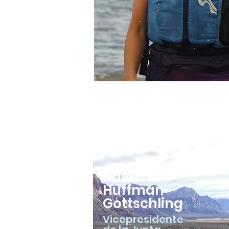
Kristen
Huffman-
Gottschling
Vicepresidente