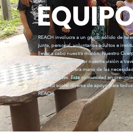
EQUIP
REACH involucra a un grupo sólido de tal
junta, personal, voluntarios adultos e insti
llevar a cabo nuestra misión. Nuestro Cue
de Pares ayuda a guiar nuestra visión a tra
práctico de primera mano de las necesidade
comunidades. Esta comunidad en crecimien
una red social diversa de apoyo para todos
REACH.