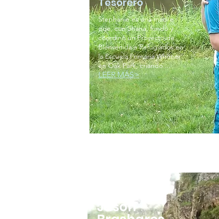
Tesorero
Stephanie es una madre
que, con Shana, fundó y
coordinó un Proyecto de
Bienvenida a Refugiados en
la Escuela Primaria Whittier
en Oak Park, criando ...
LEER MÁS>
Jason